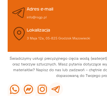
Adres e-mail
info@rsgp.pl
Lokalizacja
3 Maja 12a, 05-825 Grodzisk Mazowiecki
Świadczymy usługi precyzyjnego cięcia wodą (waterjet)
oraz tworzyw sztucznych. Masz pytania dotyczące wyc
materiałów? Napisz do nas lub zadzwoń – chętnie do
dopasowaną do Twojego pro