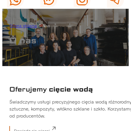
Strona główna
/
O Nas
O nas
Oferujemy
cięcie wodą
Świadczymy usługi precyzyjnego cięcia wodą różnorodnyc
sztuczne, kompozyty, włókno szklane i szkło. Korzysta
od producentów.
Dowiedz się więcej